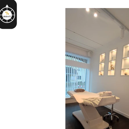
%
RABATT