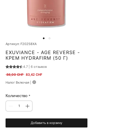
Артикул: F20258XA
EXUVIANCE - AGE REVERSE -
КРЕМ HYDRAFIRM (50 Г)
4.7 | 6 отзывов
Оценка 4.7 из пяти звезд на основе 6 отзывов
Обычная цена
Спеццена
 86,00 CHF 
83,42 CHF
🟢
Налог Включая
|
Количество
*
Добавить в корзину