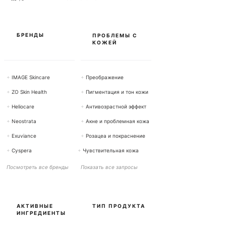
р
а
м
м
ы
БРЕНДЫ
ПРОБЛЕМЫ С
КОЖЕЙ
+
IMAGE Skincare
+
Преображение
+
ZO Skin Health
+
Пигментация и тон кожи
+
Heliocare
+
Антивозрастной эффект
+
Neostrata
+
Акне и проблемная кожа
+
Exuviance
+
Розацеа и покраснение
+
Cyspera
+
Чувствительная кожа
Посмотреть все бренды
Показать все запросы
АКТИВНЫЕ
ТИП ПРОДУКТА
ИНГРЕДИЕНТЫ