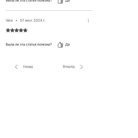
Да
Была ли эта статья полезна?
Vera
•
07 июл. 2024 г.
Оценка: 5 из 5 звезд.
Да
Была ли эта статья полезна?
Назад
Вперёд