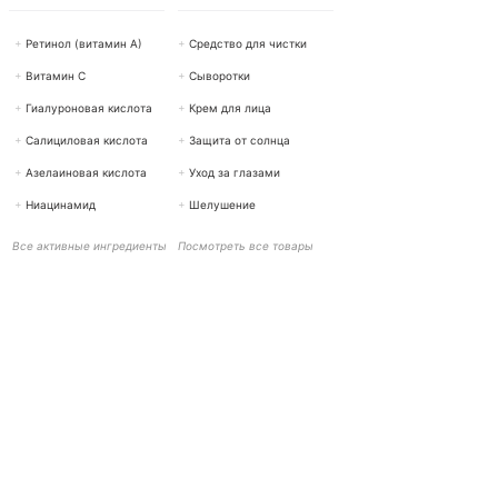
+
Ретинол (витамин А)
+
Средство для чистки
+
Витамин С
+
Сыворотки
+
Гиалуроновая кислота
+
Крем для лица
+
Салициловая кислота
+
Защита от солнца
+
Азелаиновая кислота
+
Уход за глазами
+
Ниацинамид
+
Шелушение
Все активные ингредиенты
Посмотреть все товары
ПОМОЩЬ И КОНТАКТЫ
BOTTiSKIN Швейцария
компания, входящая в состав Botti Group GmbH
+41 (0) 76 765 66 47
info@bottiskin.ch