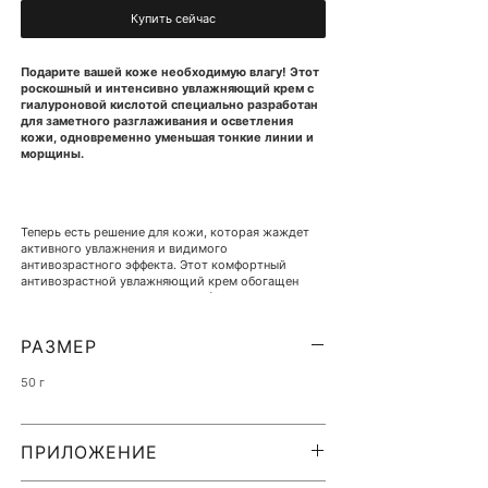
Купить сейчас
Подарите вашей коже необходимую влагу! Этот
роскошный и интенсивно увлажняющий крем с
гиалуроновой кислотой специально разработан
для заметного разглаживания и осветления
кожи, одновременно уменьшая тонкие линии и
морщины.
Теперь есть решение для кожи, которая жаждет
активного увлажнения и видимого
антивозрастного эффекта. Этот комфортный
антивозрастной увлажняющий крем обогащен
гиалуроновой кислотой и NMF (натуральным
увлажняющим фактором) для восстановления
оптимального уровня влажности кожи и содержит
РАЗМЕР
уникальную комбинацию универсальных
ингредиентов AGE REVERSE, которые уменьшают
проявления старения кожи, включая
50 г
обезвоживание, плохую текстуру, неровности. тон
кожи и морщины.
ПРИЛОЖЕНИЕ
Аккуратно протирайте очищенное лицо и шею