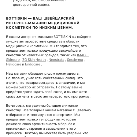
убедиться, что он обеспечивает 
долгосрочный эффект.
BOTTISKIN — ВАШ ШВЕЙЦАРСКИЙ 
ИНТЕРНЕТ-МАГАЗИН МЕДИЦИНСКОЙ 
КОСМЕТИКИ ПО НИЗКИМ ЦЕНАМ.
В нашем интернет-магазине BOTTiSKIN вы найдете 
лучшие антивозрастные средства в области 
медицинской косметики. Мы гордимся тем, что 
предлагаем только продукцию высочайшего 
качества от известных брендов, таких как 
IMAGE 
Skincare
 , 
ZO Skin Health
 , 
Neostrata
 , 
Sesderma
 , 
Heliocare
 и 
Endocare
 .
Наш магазин обладает рядом преимуществ.
Во-первых, у нас есть собственный склад. Это 
значит, что товары всегда есть в наличии, и мы 
можем быстро их отправить. Поэтому вам не 
придётся долго ждать свой заказ, и вы сможете 
сразу же начать свою антивозрастную программу.
Во-вторых, мы уделяем большое внимание 
качеству. Все товары в нашем магазине тщательно 
отбираются и тестируются экспертами. Мы 
предлагаем только те продукты, которые 
доказали свою эффективность в борьбе с 
признаками старения и замедлении этого 
процесса. Поэтому вы можете быть уверены, что 