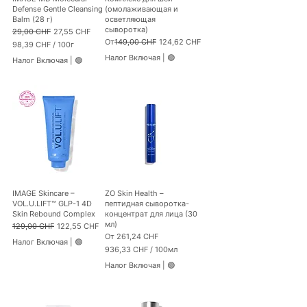
Г
а
Defense Gentle Cleansing
(омолаживающая и
р
м
Balm (28 г)
осветляющая
а
м
сыворотка)
Обычная цена
Цена со скидкой
29,00 CHF
27,55 CHF
м
ы
Обычная цена
Цена со скидкой
От
149,00 CHF
124,62 CHF
98,39 CHF
/
100г
м
9
ы
Налог Включая
|
🟢
Налог Включая
|
🟢
8
,
3
9
C
H
F
з
а
1
0
0
IMAGE Skincare –
ZO Skin Health –
Г
VOL.U.LIFT™ GLP-1 4D
пептидная сыворотка-
р
Skin Rebound Complex
концентрат для лица (30
а
мл)
Обычная цена
Цена со скидкой
129,00 CHF
122,55 CHF
м
Цена со скидкой
От
261,24 CHF
м
Налог Включая
|
🟢
936,33 CHF
/
100мл
ы
9
Налог Включая
|
🟢
3
6
,
3