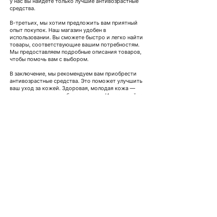
у нас вы найдете только лучшие антивозрастные 
средства.
В-третьих, мы хотим предложить вам приятный 
опыт покупок. Наш магазин удобен в 
использовании. Вы сможете быстро и легко найти 
товары, соответствующие вашим потребностям. 
Мы предоставляем подробные описания товаров, 
чтобы помочь вам с выбором.
В заключение, мы рекомендуем вам приобрести 
антивозрастные средства. Это поможет улучшить 
ваш уход за кожей. Здоровая, молодая кожа — 
важная часть вашего благополучия. Инвестируйте 
в себя. Побалуйте себя лучшими антивозрастными 
средствами. Эти продукты помогают замедлить 
процесс старения кожи и способствуют 
уменьшению морщин.
В нашем интернет-магазине представлен широкий 
выбор ведущих мировых кремов против старения 
и морщин. Эти кремы специально разработаны 
для борьбы с морщинами и мелкими линиями. 
Отмеченные наградами кремы содержат 
эффективные ингредиенты, такие как ретинол, 
витамин С, гиалуроновая кислота и пептиды. Они 
помогают укрепить и разгладить кожу.
Посетите наш интернет-магазин сегодня
и 
откройте для себя широкий ассортимент 