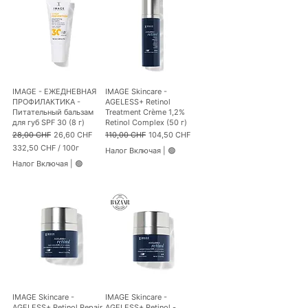
3
C
H
F
з
а
1
0
IMAGE - ЕЖЕДНЕВНАЯ
IMAGE Skincare -
0
ПРОФИЛАКТИКА -
AGELESS+ Retinol
М
Питательный бальзам
Treatment Crème 1,2%
и
для губ SPF 30 (8 г)
Retinol Complex (50 г)
л
Обычная цена
Цена со скидкой
Обычная цена
Цена со скидкой
28,00 CHF
26,60 CHF
110,00 CHF
104,50 CHF
л
332,50 CHF
/
100г
и
Налог Включая
|
🟢
3
л
Налог Включая
|
🟢
3
и
2
т
,
р
5
ы
0
C
H
F
з
а
1
0
IMAGE Skincare -
IMAGE Skincare -
0
AGELESS+ Retinol Repair
AGELESS+ Retinol -