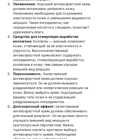
Увлажнение:
Хороший антивозрастной крем 
должен интенсивно увлажнять кожу. 
Увлажнение необходимо для сохранения 
эластичности кожи и уменьшения видимости 
морщин. Такие ингредиенты, как 
гиалуроновая кислота и глицерин, помогают 
удерживать влагу.
Средство для стимуляции выработки 
коллагена:
Коллаген — важный компонент 
кожи, отвечающий за ее эластичность и 
упругость. Высококачественный 
антивозрастной крем может содержать 
ингредиенты, стимулирующие выработку 
коллагена в коже, тем самым улучшая 
внешний вид морщин.
Переносимость
: Качественный 
антивозрастной крем должен хорошо 
переноситься. Он не должен вызывать 
раздражения или аллергические реакции на 
коже.
Важно выбрать крем, подходящий 
вашему типу кожи и не содержащий 
раздражающих ингредиентов.
Долгосрочный эффект:
качественный 
антивозрастной крем должен обеспечивать 
длительный результат. Он не должен просто 
улучшать внешний вид морщин в 
краткосрочной перспективе.
Важно 
тщательно изучить критерии выбора 
антивозрастного крема. Необходимо 