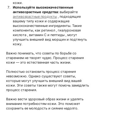
кожи.
Используйте высококачественные 
антивозрастные средства:
выбирайте
антивозрастные продукты
, подходящие 
вашему типу кожи и содержащие 
высококачественные ингредиенты. Такие 
компоненты, как
ретинол
,
гиалуроновая 
кислота
,
витамин С
и
пептиды
 , 
могут 
улучшить внешний вид морщин и подтянуть 
кожу.
Важно понимать, что советы по борьбе со 
старением не творят чудес. Процесс старения 
кожи — это естественная часть жизни.
Полностью остановить процесс старения 
невозможно. Однако существуют советы, 
которые могут улучшить внешний вид вашей 
кожи. Эти советы также могут помочь замедлить 
процесс старения.
Важно вести здоровый образ жизни и уделять 
внимание потребностям кожи. Это поможет 
сохранить ее молодость и сияние надолго.