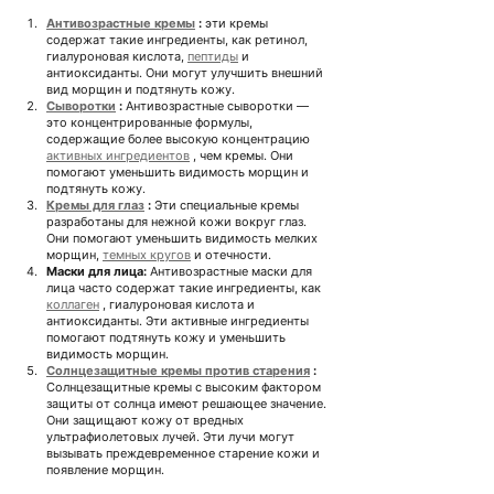
Антивозрастные кремы
:
 эти кремы 
содержат такие ингредиенты, как ретинол, 
гиалуроновая кислота, 
пептиды
 и 
антиоксиданты. Они могут улучшить внешний 
вид морщин и подтянуть кожу.
Сыворотки
:
Антивозрастные сыворотки — 
это концентрированные формулы, 
содержащие более высокую концентрацию
активных ингредиентов
, чем кремы. Они 
помогают уменьшить видимость морщин и 
подтянуть кожу.
Кремы для глаз
:
Эти специальные кремы 
разработаны для нежной кожи вокруг глаз. 
Они помогают
уменьшить
 видимость мелких 
морщин, 
темных кругов
 и отечности.
Маски для лица:
 Антивозрастные маски для 
лица часто содержат такие ингредиенты, как 
коллаген
 , гиалуроновая кислота и 
антиоксиданты. Эти активные ингредиенты 
помогают подтянуть кожу и уменьшить 
видимость морщин.
Солнцезащитные кремы против старения
:
Солнцезащитные кремы с высоким фактором 
защиты от солнца имеют решающее значение. 
Они защищают кожу от вредных 
ультрафиолетовых лучей. Эти лучи могут 
вызывать преждевременное старение кожи и 
появление морщин.