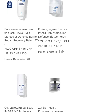
C
H
F
з
а
1
0
Восстанавливающий
Крем для долголетия
0
бальзам IMAGE MD
IMAGE MD Molecular
Г
Molecular Defense Barrier
Defense Biotech (50 г)
р
Repair Recovery Balm (57
Обычная цена
Цена со скидкой
129,00 CHF
122,55 CHF
а
г)
245,10 CHF
/
100г
м
Обычная цена
Цена со скидкой
71,00 CHF
67,45 CHF
2
м
Налог Включая
|
🟢
118,33 CHF
/
100г
4
ы
1
5
Налог Включая
|
🟢
1
,
8
1
,
0
3
3
C
H
C
F
H
з
F
а
з
1
а
0
1
0
0
Г
Очищающий бальзам
ZO Skin Health -
0
р
IMAGE MD Molecular
Комплекс для шеи