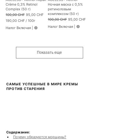
Г
Crème 0,3% Retinol
Ночная маска с 0,5%
р
Complex (50 г)
ретиноловым
а
комплексом (50 г)
Обычная цена
Цена со скидкой
100,00 CHF
95,00 CHF
м
Обычная цена
Цена со скидкой
100,00 CHF
95,00 CHF
190,00 CHF
/
100г
м
1
ы
Налог Включая
|
🟢
Налог Включая
|
🟢
9
0
,
0
0
Показать еще
C
H
F
з
а
1
САМЫЕ УСПЕШНЫЕ В МИРЕ КРЕМЫ 
0
ПРОТИВ СТАРЕНИЯ
0
Г
р
а
м
м
ы
Содержание:
Почему образуются морщины?