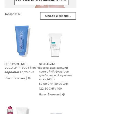
Товаров: 128
Фильтр и сортировка
ИЗОБРАЖЕНИЕ -
NEOSTRATA –
VOL.U.LIFT™ BODY (156 г)
Восстанавливающий
крем с PHA-фильтром
Обычная цена
Цена со скидкой
95,00 CHF
90,25 CHF
для барьерной функции
Налог Включая
|
🟢
кожи (40 г)
Обычная цена
Цена со скидкой
59,00 CHF
49,00 CHF
122,50 CHF
/
100г
1
Налог Включая
|
🟢
2
2
,
5
0