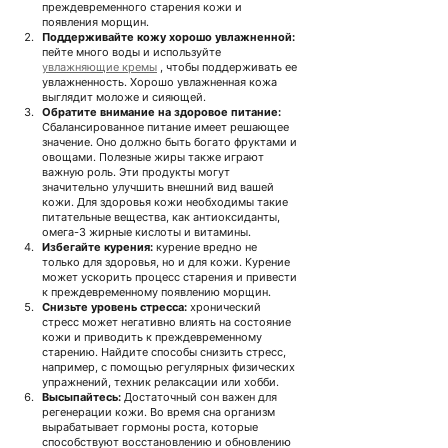
преждевременного старения кожи и 
появления морщин.
Поддерживайте кожу хорошо увлажненной:
пейте много воды и используйте
увлажняющие кремы
, чтобы поддерживать ее 
увлажненность. Хорошо увлажненная кожа 
выглядит моложе и сияющей.
Обратите внимание на здоровое питание:
Сбалансированное питание имеет решающее 
значение. Оно должно быть богато фруктами и 
овощами. Полезные жиры также играют 
важную роль. Эти продукты могут 
значительно улучшить внешний вид вашей 
кожи.
Для здоровья кожи необходимы такие 
питательные вещества, как антиоксиданты, 
омега-3 жирные кислоты и витамины.
Избегайте курения:
курение вредно не 
только для здоровья, но и для кожи. Курение 
может ускорить процесс старения и привести 
к преждевременному появлению морщин.
Снизьте уровень стресса:
хронический 
стресс может негативно влиять на состояние 
кожи и приводить к преждевременному 
старению. Найдите способы снизить стресс, 
например, с помощью регулярных физических 
упражнений, техник релаксации или хобби.
Высыпайтесь:
Достаточный сон важен для 
регенерации кожи. Во время сна организм 
вырабатывает гормоны роста, которые 
способствуют восстановлению и обновлению 