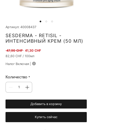
Артикул: 40008437
SESDERMA - RETISIL -
ИНТЕНСИВНЫЙ КРЕМ (50 МЛ)
Обычная цена
Спеццена
 47,90 CHF 
41,30 CHF
82,60 CHF
/
100мл
82,60 CHF
🟢
Налог Включая
|
за
100
Миллилитры
Количество
*
Добавить в корзину
Купить сейчас