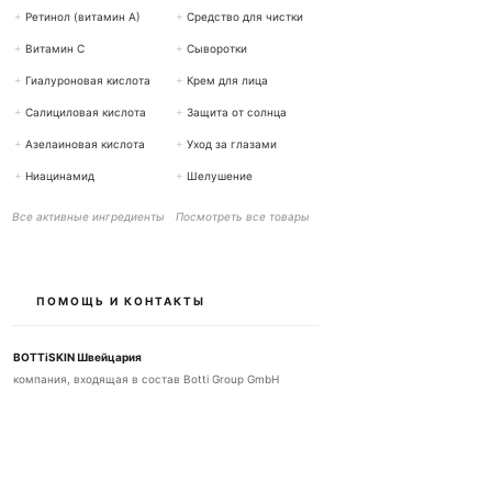
+
Ретинол (витамин А)
+
Средство для чистки
+
Витамин С
+
Сыворотки
+
Гиалуроновая кислота
+
Крем для лица
+
Салициловая кислота
+
Защита от солнца
+
Азелаиновая кислота
+
Уход за глазами
+
Ниацинамид
+
Шелушение
Все активные ингредиенты
Посмотреть все товары
ПОМОЩЬ И КОНТАКТЫ
BOTTiSKIN Швейцария
компания, входящая в состав Botti Group GmbH
+41 (0) 76 765 66 47
info@bottiskin.ch
Банхофштрассе 22, 8932 Метменштеттен