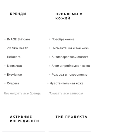
м
м
ы
БРЕНДЫ
ПРОБЛЕМЫ С
КОЖЕЙ
+
IMAGE Skincare
+
Преображение
+
ZO Skin Health
+
Пигментация и тон кожи
+
Heliocare
+
Антивозрастной эффект
+
Neostrata
+
Акне и проблемная кожа
+
Exuviance
+
Розацеа и покраснение
+
Cyspera
+
Чувствительная кожа
Посмотреть все бренды
Показать все запросы
АКТИВНЫЕ
ТИП ПРОДУКТА
ИНГРЕДИЕНТЫ