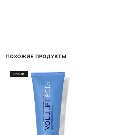
А если ваша кожа подвергается суровым
воздействиям, таким как облучение или
лазерное лечение, которые вызывают ксероз
или чрезвычайную сухость, Sensyses RX — ваш
выбор.
ПОХОЖИЕ ПРОДУКТЫ
Новый