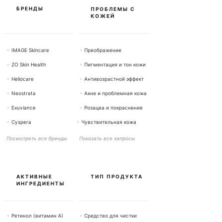
ы
БРЕНДЫ
ПРОБЛЕМЫ С
КОЖЕЙ
+
IMAGE Skincare
+
Преображение
+
ZO Skin Health
+
Пигментация и тон кожи
+
Heliocare
+
Антивозрастной эффект
+
Neostrata
+
Акне и проблемная кожа
+
Exuviance
+
Розацеа и покраснение
+
Cyspera
+
Чувствительная кожа
Посмотреть все бренды
Показать все запросы
АКТИВНЫЕ
ТИП ПРОДУКТА
ИНГРЕДИЕНТЫ
+
Ретинол (витамин А)
+
Средство для чистки