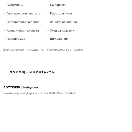
+
Витамин С
+
Сыворотки
+
Гиалуроновая кислота
+
Крем для лица
+
Салициловая кислота
+
Защита от солнца
+
Азелаиновая кислота
+
Уход за глазами
+
Ниацинамид
+
Шелушение
Все активные ингредиенты
Посмотреть все товары
ПОМОЩЬ И КОНТАКТЫ
BOTTiSKIN Швейцария
компания, входящая в состав Botti Group GmbH
+41 (0) 76 765 66 47
info@bottiskin.ch
Банхофштрассе 22, 8932 Метменштеттен
Пн - Пт: 8:00 - 18:00