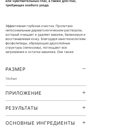
или чувствительных глаз, а также для глаз,
требующих особого ухода.
Эффективная глубокая очистка. Пропитано
липосомальным дерматологическим раствором,
который очищает и удаляет макияж, балансируя и
восстанавливая кожу. Благодаря нанотехнологиям
фосфолипиды, образующие двухслойные
структуры (липосомы), поглощают все
загрязнения и остатки макияжа. Они также
успокаивают кожу и восстанавливают баланс.
РАЗМЕР
Салфетки для глаз содержат незаменимые жирные
14х5мл
кислоты, которые помогают восстановить
барьерную функцию кожи.
ПРИЛОЖЕНИЕ
* Пожалуйста, не выбрасывайте салфетки в унитаз,
чтобы они не оказались в наших океанах.
Очистите обрабатываемую область, лицо, веки
Выбросьте их в мусорное ведро.
и ресницы и протрите тканью, пока вся грязь
РЕЗУЛЬТАТЫ
не будет удалена с кожи.
Не забывайте очищать кожу утром и вечером,
Удаляет жирорастворимые и
независимо от того, есть на ней остатки
водорастворимые загрязнения (в отличие от
ОСНОВНЫЕ ИНГРЕДИЕНТЫ
макияжа или нет.
мицеллярной воды, которая удаляет только
Очищение — это первая и самая важная
Затем примените свою обычную утреннюю или