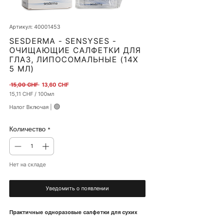
Артикул: 40001453
SESDERMA - SENSYSES -
ОЧИЩАЮЩИЕ САЛФЕТКИ ДЛЯ
ГЛАЗ, ЛИПОСОМАЛЬНЫЕ (14X
5 МЛ)
Обычная цена
Спеццена
 15,00 CHF 
13,60 CHF
15,11 CHF
/
100мл
15,11 CHF
🟢
Налог Включая
|
за
100
Миллилитры
Количество
*
Нет на складе
Уведомить о появлении
Практичные одноразовые салфетки для сухих