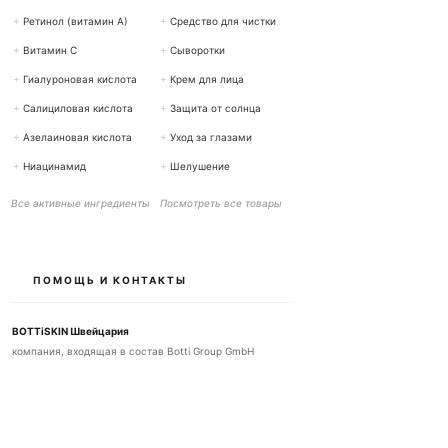
+
Ретинол (витамин А)
+
Средство для чистки
+
Витамин С
+
Сыворотки
+
Гиалуроновая кислота
+
Крем для лица
+
Салициловая кислота
+
Защита от солнца
+
Азелаиновая кислота
+
Уход за глазами
+
Ниацинамид
+
Шелушение
Все активные ингредиенты
Посмотреть все товары
ПОМОЩЬ И КОНТАКТЫ
BOTTiSKIN Швейцария
компания, входящая в состав Botti Group GmbH
+41 (0) 76 765 66 47
info@bottiskin.ch