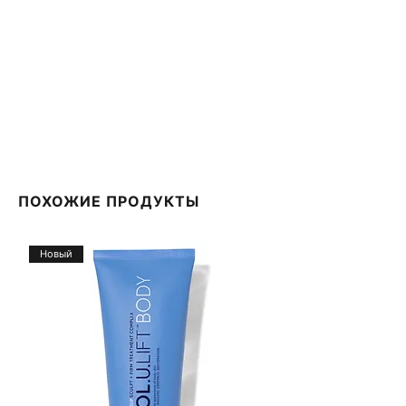
стеарет-20, цетет-20, триэтилцитрат, ксантановая
камедь, алюмосиликат магния,
пентаэритриттетра-ди-т-
Бутилгидроксигидроциннамат, бисульфит натрия,
динатрий ЭДТА, карбомер, полисорбат 20,
хлорфенезин, феноксиэтанол, карамель, желтый 5
(CI 19140).
ПОХОЖИЕ ПРОДУКТЫ
Новый