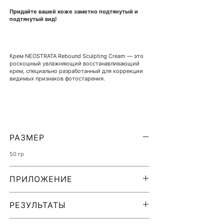
Придайте вашей коже заметно подтянутый и
подтянутый вид!
Крем NEOSTRATA Rebound Sculpting Cream — это
роскошный увлажняющий восстанавливающий
крем, специально разработанный для коррекции
видимых признаков фотостарения.
Инновационная формула воздействует на кожу с
дефицитом коллагена и эластина и обеспечивает
подтянутый, реконструированный вид.
РАЗМЕР
50 гр
ПРИЛОЖЕНИЕ
Применение:
Наносите крем на очищенную кожу
лица и шеи утром и вечером.
РЕЗУЛЬТАТЫ
Видимые результаты и клинические