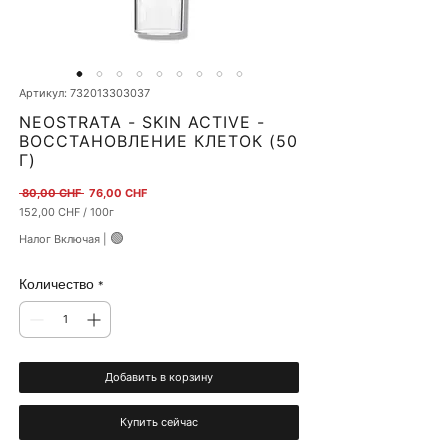
Артикул: 732013303037
NEOSTRATA - SKIN ACTIVE -
ВОССТАНОВЛЕНИЕ КЛЕТОК (50
Г)
Обычная цена
Спеццена
 80,00 CHF 
76,00 CHF
152,00 CHF
/
100г
152,00 CHF
🟢
Налог Включая
|
за
100
Граммы
Количество
*
Добавить в корзину
Купить сейчас