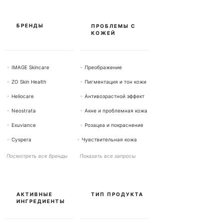
а
м
м
ы
БРЕНДЫ
ПРОБЛЕМЫ С
КОЖЕЙ
+
IMAGE Skincare
+
Преображение
+
ZO Skin Health
+
Пигментация и тон кожи
+
Heliocare
+
Антивозрастной эффект
+
Neostrata
+
Акне и проблемная кожа
+
Exuviance
+
Розацеа и покраснение
+
Cyspera
+
Чувствительная кожа
Посмотреть все бренды
Показать все запросы
АКТИВНЫЕ
ТИП ПРОДУКТА
ИНГРЕДИЕНТЫ