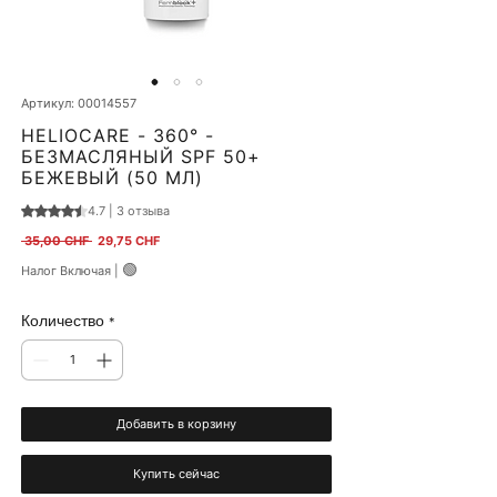
Артикул: 00014557
HELIOCARE - 360° -
БЕЗМАСЛЯНЫЙ SPF 50+
БЕЖЕВЫЙ (50 МЛ)
4.7 | 3 отзыва
Оценка 4.7 из пяти звезд на основе 3 отзывов
Обычная цена
Спеццена
 35,00 CHF 
29,75 CHF
🟢
Налог Включая
|
Количество
*
Добавить в корзину
Купить сейчас