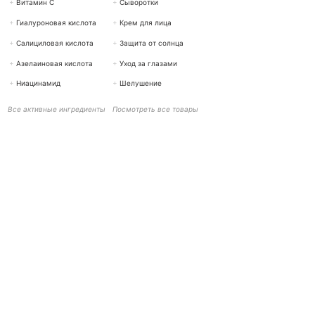
+
Витамин С
+
Сыворотки
+
Гиалуроновая кислота
+
Крем для лица
+
Салициловая кислота
+
Защита от солнца
+
Азелаиновая кислота
+
Уход за глазами
+
Ниацинамид
+
Шелушение
Все активные ингредиенты
Посмотреть все товары
ПОМОЩЬ И КОНТАКТЫ
BOTTiSKIN Швейцария
компания, входящая в состав Botti Group GmbH
+41 (0) 76 765 66 47
info@bottiskin.ch
Банхофштрассе 22, 8932 Метменштеттен
Пн - Пт: 8:00 - 18:00