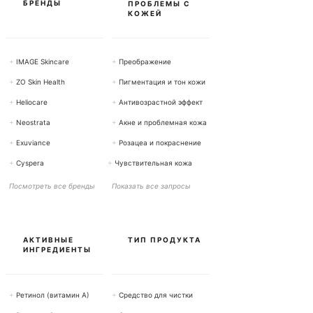
БРЕНДЫ
ПРОБЛЕМЫ С
КОЖЕЙ
+
IMAGE Skincare
+
Преображение
+
ZO Skin Health
+
Пигментация и тон кожи
+
Heliocare
+
Антивозрастной эффект
+
Neostrata
+
Акне и проблемная кожа
+
Exuviance
+
Розацеа и покраснение
+
Cyspera
+
Чувствительная кожа
Посмотреть все бренды
Показать все запросы
АКТИВНЫЕ
ТИП ПРОДУКТА
ИНГРЕДИЕНТЫ
+
Ретинол (витамин А)
+
Средство для чистки