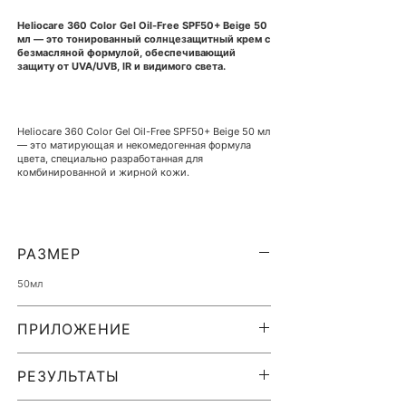
Heliocare 360 Color Gel Oil-Free SPF50+ Beige 50
мл — это тонированный солнцезащитный крем с
безмасляной формулой, обеспечивающий
защиту от UVA/UVB, IR и видимого света.
Heliocare 360 Color Gel Oil-Free SPF50+ Beige 50 мл
— это матирующая и некомедогенная формула
цвета, специально разработанная для
комбинированной и жирной кожи.
Благодаря безмасляному составу этот гель
идеально подходит для жирной кожи и
РАЗМЕР
предлагает идеальное сочетание защиты от
солнца и макияжа всего за один шаг.
50мл
ПРИЛОЖЕНИЕ
С одной стороны, комбинация дистанционного
блока, меланина и солнцезащитных фильтров
Используйте Heliocare 360 Color Gel Oil-Free
обеспечивает защиту на 360 градусов от всех
SPF50+ Beige 50 мл как часть ежедневного ухода
РЕЗУЛЬТАТЫ
лучей, включая UVA, UVB, IR и видимый свет. В то
за кожей или непосредственно перед выходом на
же время содержащиеся в формуле витамины С и
солнце. Нанесите обильное количество на кожу