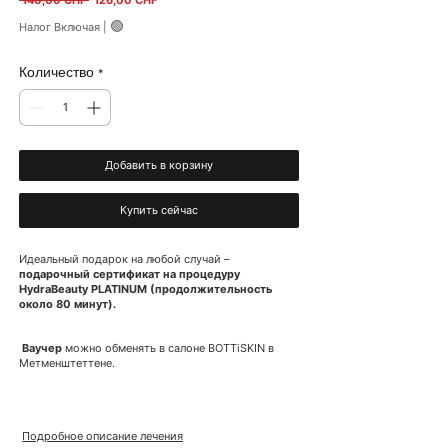
 140,00 CHF 
126,00 CHF
🟢
Налог Включая
|
Количество
*
Добавить в корзину
Купить сейчас
Идеальный подарок на любой случай –
подарочный сертификат на процедуру
HydraBeauty PLATINUM (продолжительность
около 80 минут).
Ваучер
можно обменять в салоне BOTTiSKIN в
Метменштеттене.
Подробное описание лечения