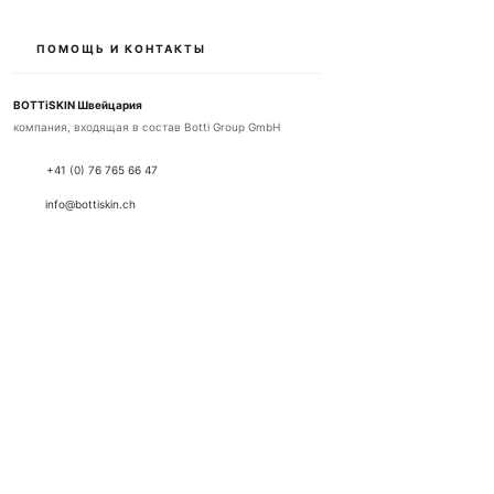
ПОМОЩЬ И КОНТАКТЫ
BOTTiSKIN Швейцария
компания, входящая в состав Botti Group GmbH
+41 (0) 76 765 66 47
info@bottiskin.ch
Банхофштрассе 22, 8932 Метменштеттен
Пн - Пт: 8:00 - 18:00
ВАШИ ПРЕИМУЩЕСТВА
Косметика с медицинскими активными
ингредиентами
Устойчивые результаты благодаря самым
современным стандартам активных ингредиентов.