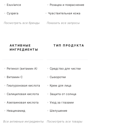
+
Exuviance
+
Розацеа и покраснение
+
Cyspera
+
Чувствительная кожа
Посмотреть все бренды
Показать все запросы
АКТИВНЫЕ
ТИП ПРОДУКТА
ИНГРЕДИЕНТЫ
+
Ретинол (витамин А)
+
Средство для чистки
+
Витамин С
+
Сыворотки
+
Гиалуроновая кислота
+
Крем для лица
+
Салициловая кислота
+
Защита от солнца
+
Азелаиновая кислота
+
Уход за глазами
+
Ниацинамид
+
Шелушение
Все активные ингредиенты
Посмотреть все товары