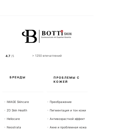
,
5
0
C
H
F
з
а
1
0
0
Г
> 1250 впечатлений
4.7
/5
р
а
м
м
ы
БРЕНДЫ
ПРОБЛЕМЫ С
КОЖЕЙ
+
IMAGE Skincare
+
Преображение
+
ZO Skin Health
+
Пигментация и тон кожи
+
Heliocare
+
Антивозрастной эффект
+
Neostrata
+
Акне и проблемная кожа