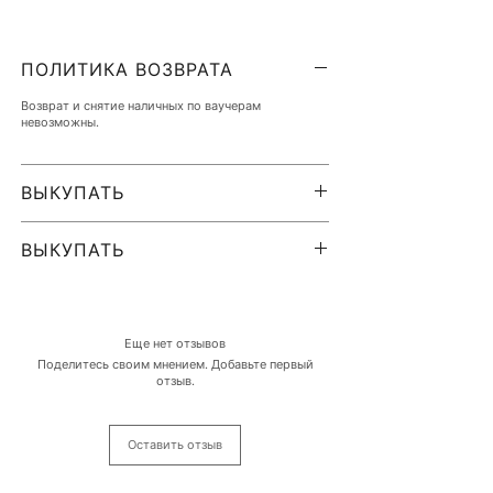
ПОЛИТИКА ВОЗВРАТА
Элегантные ваучеры (10x95 мм) доставляются
бесплатно вместе с соответствующим конвертом.
Возврат и снятие наличных по ваучерам
невозможны.
ВЫКУПАТЬ
После записи на прием через портал бронирования
(также возможно по телефону) ВАУЧЕР будет
ВЫКУПАТЬ
выдан после завершения лечения.
После записи на прием через портал бронирования
(или по телефону) ваучер будет выдан после
завершения процедуры.
Еще нет отзывов
Поделитесь своим мнением. Добавьте первый
отзыв.
Оставить отзыв