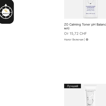
%
RABATT
ZO Calming Toner pH Balanc
Быстрый просмотр
мл)
Цена со скидкой
От
15,72 CHF
Налог Включая
|
🟢
Лучший