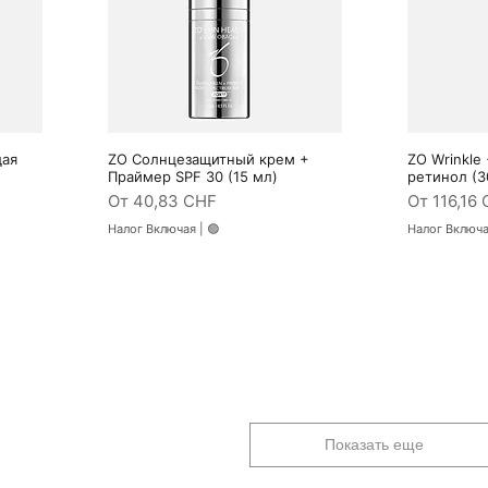
щая
ZO Солнцезащитный крем +
ZO Wrinkle 
Быстрый просмотр
Быс
Праймер SPF 30 (15 мл)
ретинол (3
Цена со скидкой
Цена со с
От
40,83 CHF
От
116,16
Налог Включая
|
🟢
Налог Включ
Показать еще