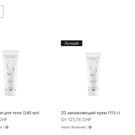
Лучший
я для тела (240 мл)
ZO увлажняющий крем (113 г)
трый просмотр
Быстрый просмотр
кидкой
Цена со скидкой
CHF
От
121,74 CHF
ая
|
🟢
Налог Включая
|
🟢