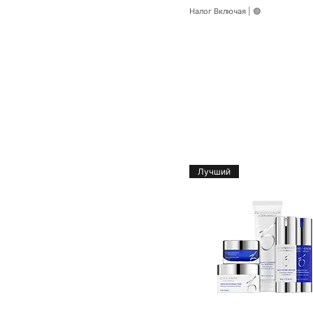
Лактобионовая кислота
Налог Включая
|
🟢
Корень солодки
Мальтобионовая кислота
Миндальная кислота
(AHA)
Активный ингредиент
Неоглюкозамин
Пантенол
Пептиды
Стволовые клетки
растений
Лучший
Ресвератрол, OPC или
экстракты винограда.
Салициловая кислота
(BHA)
Масло ши
Сквалан
Фермент
супероксиддисмутаза