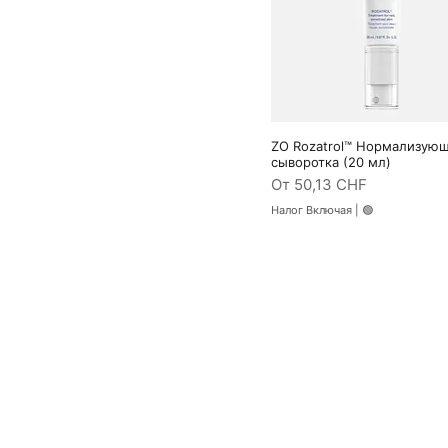
ZO Rozatrol™ Нормализую
Быстрый просмотр
сыворотка (20 мл)
Цена со скидкой
От
50,13 CHF
Налог Включая
|
🟢