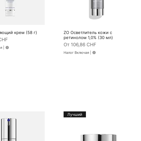
ющий крем (58 г)
ZO Осветлитель кожи с
трый просмотр
Быстрый просмотр
ретинолом 1,0% (30 мл)
кидкой
CHF
Цена со скидкой
От
106,86 CHF
ая
|
🟢
Налог Включая
|
🟢
Лучший