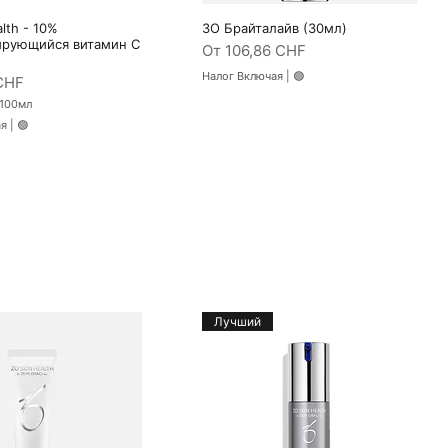
lth - 10%
ЗО Брайталайв (30мл)
трый просмотр
Быстрый просмотр
ирующийся витамин С
Цена со скидкой
От
106,86 CHF
Налог Включая
|
🟢
кидкой
CHF
100мл
ая
|
🟢
Лучший