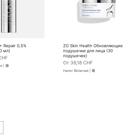
+ Repair 0,5%
ZO Skin Health Обновляющие
трый просмотр
Быстрый просмотр
0 мл)
подушечки для лица (30
подушечек)
кидкой
 CHF
Цена со скидкой
От
36,18 CHF
ая
|
🟢
Налог Включая
|
🟢