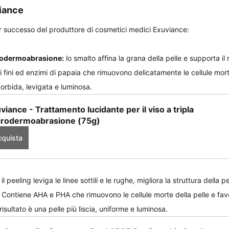
viance
r successo del produttore di cosmetici medici Exuviance:
crodermoabrasione:
 lo smalto affina la grana della pelle e supporta i
li fini ed enzimi di papaia che rimuovono delicatamente le cellule morte 
morbida, levigata e luminosa.
viance - Trattamento lucidante per il viso a tripla 
rodermoabrasione (75g)
quista
 il peeling leviga le linee sottili e le rughe, migliora la struttura della p
 Contiene AHA e PHA che rimuovono le cellule morte della pelle e favo
isultato è una pelle più liscia, uniforme e luminosa.