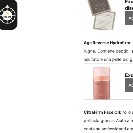
Exu
dis
%
Ac
RABATT
Age Reverse Hydrafirm:
rughe. Contiene peptidi, ac
risultato è una pelle più 
Exu
Ac
CitraFirm Face Oil:
 l'oli
pellicola grassa. Aiuta a mi
contiene antiossidanti ch