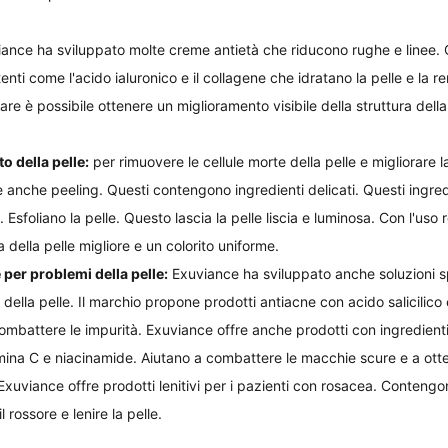
iance ha sviluppato molte creme antietà che riducono rughe e linee.
nti come l'acido ialuronico e il collagene che idratano la pelle e la r
are è possibile ottenere un miglioramento visibile della struttura della
 della pelle:
 per rimuovere le cellule morte della pelle e migliorare la
e anche peeling. Questi contengono ingredienti delicati. Questi ingred
. Esfoliano la pelle. Questo lascia la pelle liscia e luminosa. Con l'uso 
 della pelle migliore e un colorito uniforme.
 per problemi della pelle:
 Exuviance ha sviluppato anche soluzioni s
 della pelle. Il marchio propone prodotti antiacne con acido salicilico 
 combattere le impurità. Exuviance offre anche prodotti con ingredienti
amina C e niacinamide. Aiutano a combattere le macchie scure e a ott
 Exuviance offre prodotti lenitivi per i pazienti con rosacea. Conteng
l rossore e lenire la pelle.