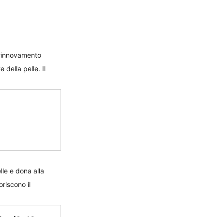
l rinnovamento 
della pelle. Il 
elle e dona alla 
riscono il 