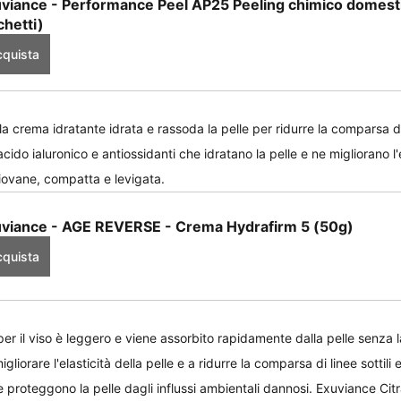
viance - Performance Peel AP25 Peeling chimico domest
chetti)
quista
 la crema idratante idrata e rassoda la pelle per ridurre la comparsa di l
ido ialuronico e antiossidanti che idratano la pelle e ne migliorano l'el
giovane, compatta e levigata.
viance - AGE REVERSE - Crema Hydrafirm 5 (50g)
quista
o per il viso è leggero e viene assorbito rapidamente dalla pelle senza 
gliorare l'elasticità della pelle e a ridurre la comparsa di linee sottili e
e proteggono la pelle dagli influssi ambientali dannosi. Exuviance Citr