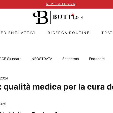
APP ESCLUSIVA
EDIENTI ATTIVI
RICERCA ROUTINE
TRA
AGE Skincare
NEOSTRATA
Sesderma
Endocare
 2024
lla pelle
Cura delle labbra
Exuviance
Cyspera
 qualità medica per la cura d
Retinolo
2025
elle su 5.