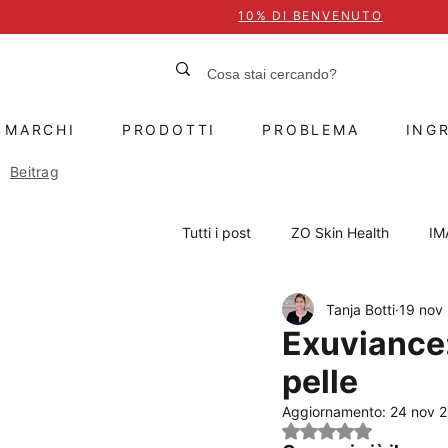
10% DI BENVENUTO
MARCHI
PRODOTTI
PROBLEMA
INGR
Beitrag
Tutti i post
ZO Skin Health
IM
Tanja Botti
19 nov
Protezione solare
Problemi de
Exuviance:
pelle
Principi attivi
Trattamenti
Aggiornamento:
24 nov 
Valutazione NaN st