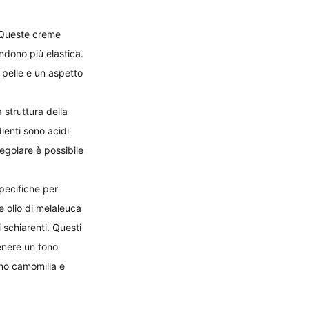
 Queste creme 
endono più elastica. 
 pelle e un aspetto 
 struttura della 
ienti sono acidi 
regolare è possibile 
pecifiche per 
e olio di melaleuca 
 schiarenti. Questi 
enere un tono 
ono camomilla e 