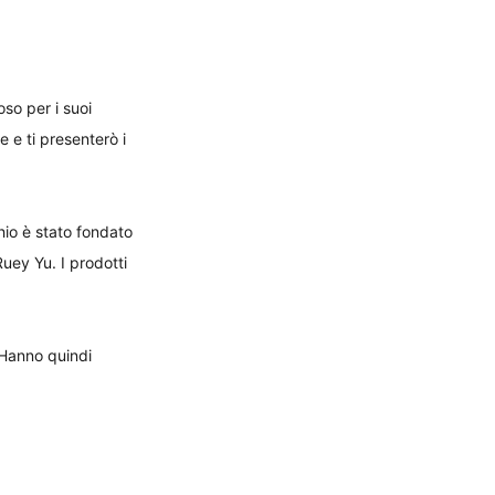
so per i suoi 
 e ti presenterò i 
hio è stato fondato 
Ruey Yu. I prodotti 
 Hanno quindi 