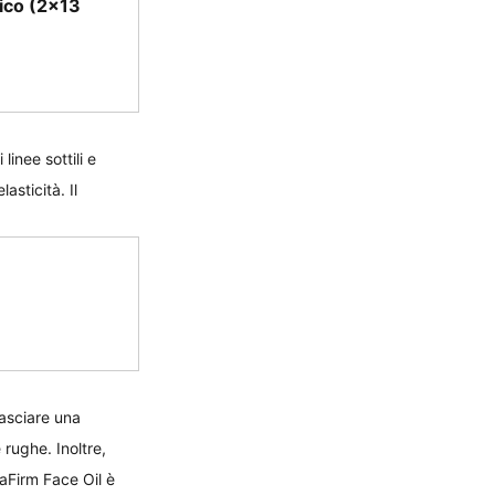
ico (2x13 
inee sottili e 
asticità. Il 
lasciare una 
 rughe. Inoltre, 
aFirm Face Oil è 