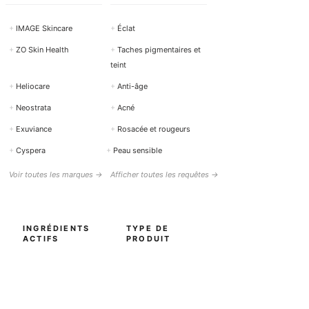
+
IMAGE Skincare
+
Éclat
+
ZO Skin Health
+
Taches pigmentaires et
teint
+
Heliocare
+
Anti-âge
+
Neostrata
+
Acné
+
Exuviance
+
Rosacée et rougeurs
+
Cyspera
+
Peau sensible
Voir toutes les marques →
Afficher toutes les requêtes →
INGRÉDIENTS
TYPE DE
ACTIFS
PRODUIT
+
Rétinol (Vitamine A)
+
Nettoyage / Nettoyant
+
Vitamine C
+
Sérums