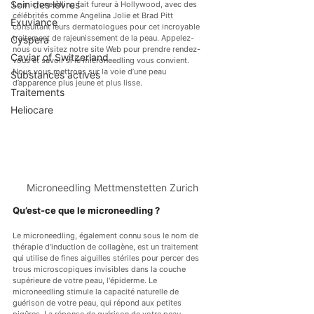
Soin des lèvres
Le microneedling fait fureur à Hollywood, avec des 
célébrités comme Angelina Jolie et Brad Pitt 
Exuviance
consultant leurs dermatologues pour cet incroyable 
traitement de rajeunissement de la peau. Appelez-
Cyspera
nous ou visitez notre site Web pour prendre rendez-
Caviar of Switzerland
vous et savoir si le microneedling vous convient. 
Nous vous mettrons sur la voie d’une peau 
Substances actives
d’apparence plus jeune et plus lisse.
Traitements
Heliocare
Microneedling Mettmenstetten Zurich
Qu’est-ce que le microneedling ?
Le microneedling, également connu sous le nom de 
thérapie d'induction de collagène, est un traitement 
qui utilise de fines aiguilles stériles pour percer des 
trous microscopiques invisibles dans la couche 
supérieure de votre peau, l'épiderme. Le 
microneedling stimule la capacité naturelle de 
guérison de votre peau, qui répond aux petites 