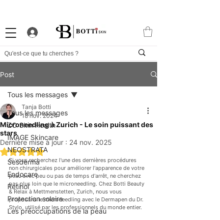
-10% DE BIENVENUE
PROGRAMME FIDÉLITÉ
APP EXCLUSIVE
Post
Tous les messages
Tanja Botti
Tous les messages
18 nov. 2024
Microneedling à Zurich - Le soin puissant des
ZO Skin Health
stars
IMAGE Skincare
Dernière mise à jour :
24 nov. 2025
NEOSTRATA
Noté NaN étoiles sur 5.
Si vous recherchez l'une des dernières procédures 
Sesderma
non chirurgicales pour améliorer l'apparence de votre 
Endocare
peau avec peu ou pas de temps d'arrêt, ne cherchez 
pas plus loin que le microneedling. Chez Botti Beauty 
Retinol
& Relax à Mettmenstetten, Zurich, nous vous 
Protection solaire
proposons le microneedling avec le Dermapen du Dr. 
Stylo, utilisé par les professionnels du monde entier.
Les préoccupations de la peau