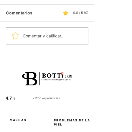
Comentarios
0.0 / 5 (0)
Comentar y calificar...
Microneedling en Zurich: el
poderoso tratamiento para el
cuidado de la piel de las
estrellas
4.7
>1250 experiencias
/5
MARCAS
PROBLEMAS DE LA
PIEL