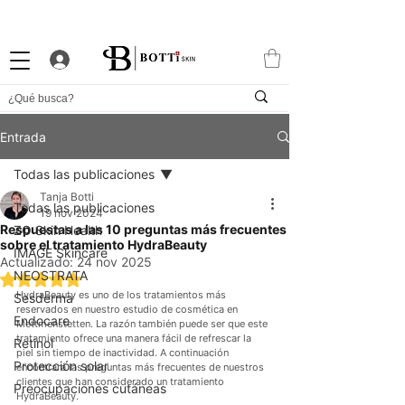
10% DTO. DE BIENVENIDA
PROGRAMA DE FIDELIDAD
EXCLUSIVA APP
Entrada
Todas las publicaciones
Tanja Botti
Todas las publicaciones
19 nov 2024
Respuestas a las 10 preguntas más frecuentes
ZO Skin Health
sobre el tratamiento HydraBeauty
IMAGE Skincare
Actualizado:
24 nov 2025
NEOSTRATA
Obtuvo NaN de 5 estrellas.
HydraBeauty es uno de los tratamientos más 
Sesderma
reservados en nuestro estudio de cosmética en 
Endocare
Mettmenstetten. La razón también puede ser que este 
tratamiento ofrece una manera fácil de refrescar la 
Retinol
piel sin tiempo de inactividad. A continuación 
Protección solar
encontrará las preguntas más frecuentes de nuestros 
clientes que han considerado un tratamiento 
Preocupaciones cutáneas
HydraBeauty.