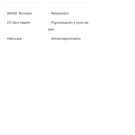
+
IMAGE Skincare
+
Resplandor
+
ZO Skin Health
+
Pigmentación y tono de
piel
+
Heliocare
+
Antienvejecimiento
+
Neoestrata
+
Acné e imperfecciones
+
Exuviancia
+
Rosácea y enrojecimiento
+
Cyspera
+
Piel sensible
Ver todas las marcas →
Mostrar todas las solicitudes
→
INGREDIENTES
TIPO DE
ACTIVOS
PRODUCTO
+
Retinol (Vitamina A)
+
Limpieza / Limpiador