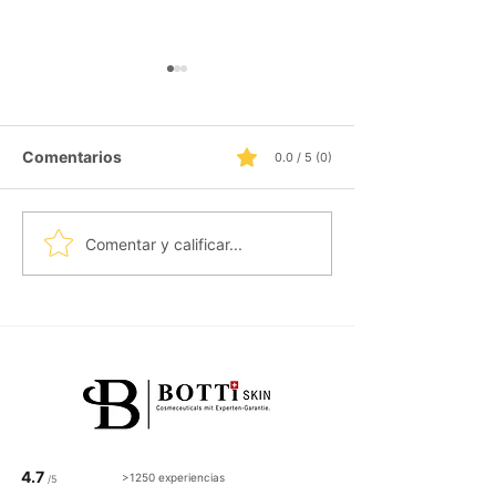
Comentarios
0.0 / 5 (0)
Duelo de ingredientes
Inversión en la 
Comentar y calificar...
activos: Cosméticos
partir de los 40
médicos vs. cosméticos
rutina antiedad
de farmacia
4.7
>1250 experiencias
/5