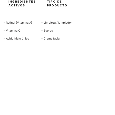
INGREDIENTES
TIPO DE
ACTIVOS
PRODUCTO
+
Retinol (Vitamina A)
+
Limpieza / Limpiador
+
Vitamina C
+
Sueros
+
Ácido hialurónico
+
Crema facial
+
Ácido salicílico
+
Protección solar
+
Ácido azelaico
+
Cuidado de los ojos
+
Niacinamida (Vitamina
+
Peeling
B3)
Mostrar todos los
Ver todos los productos →
ingredientes activos →
AYUDA Y CONTACTO