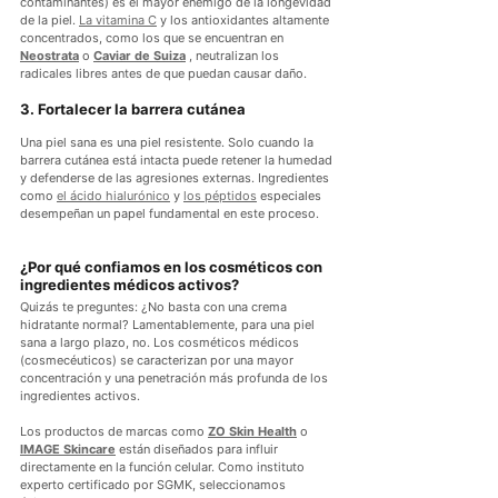
contaminantes) es el mayor enemigo de la longevidad 
de la piel. 
La vitamina C
 y los antioxidantes altamente 
concentrados, como los que se encuentran en 
Neostrata
 o 
Caviar de Suiza
 , neutralizan los 
radicales libres antes de que puedan causar daño.
3. Fortalecer la barrera cutánea
Una piel sana es una piel resistente. Solo cuando la 
barrera cutánea está intacta puede retener la humedad 
y defenderse de las agresiones externas. Ingredientes 
como 
el ácido hialurónico
 y 
los péptidos
 especiales 
desempeñan un papel fundamental en este proceso.
¿Por qué confiamos en los cosméticos con 
ingredientes médicos activos?
Quizás te preguntes: ¿No basta con una crema 
hidratante normal? Lamentablemente, para una piel 
sana a largo plazo, no. Los cosméticos médicos 
(cosmecéuticos) se caracterizan por una mayor 
concentración y una penetración más profunda de los 
ingredientes activos.
Los productos de marcas como 
ZO Skin Health
 o 
IMAGE Skincare
 están diseñados para influir 
directamente en la función celular. Como instituto 
experto certificado por SGMK, seleccionamos 