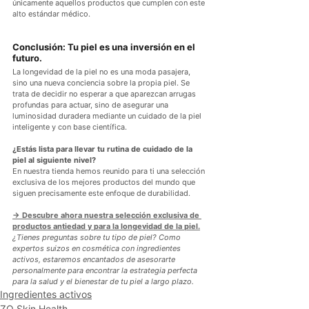
únicamente aquellos productos que cumplen con este 
alto estándar médico.
Conclusión: Tu piel es una inversión en el 
futuro.
La longevidad de la piel no es una moda pasajera, 
sino una nueva conciencia sobre la propia piel. Se 
trata de decidir no esperar a que aparezcan arrugas 
profundas para actuar, sino de asegurar una 
luminosidad duradera mediante un cuidado de la piel 
inteligente y con base científica.
¿Estás lista para llevar tu rutina de cuidado de la 
piel al siguiente nivel?
En nuestra tienda hemos reunido para ti una selección 
exclusiva de los mejores productos del mundo que 
siguen precisamente este enfoque de durabilidad.
→ Descubre ahora nuestra selección exclusiva de 
productos antiedad y para la longevidad de la piel.
¿Tienes preguntas sobre tu tipo de piel? Como 
expertos suizos en cosmética con ingredientes 
activos, estaremos encantados de asesorarte 
personalmente para encontrar la estrategia perfecta 
para la salud y el bienestar de tu piel a largo plazo.
Ingredientes activos
ZO Skin Health