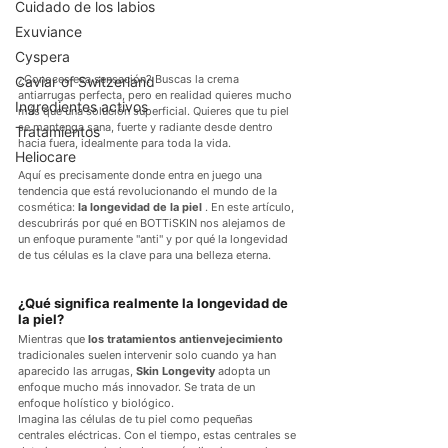
Cuidado de los labios
Exuviance
Cyspera
¿Conoces esa sensación? Buscas la crema 
Caviar of Switzerland
antiarrugas perfecta, pero en realidad quieres mucho 
Ingredientes activos
más que una solución superficial. Quieres que tu piel 
se mantenga sana, fuerte y radiante desde dentro 
Tratamientos
hacia fuera, idealmente para toda la vida.
Heliocare
Aquí es precisamente donde entra en juego una 
tendencia que está revolucionando el mundo de la 
cosmética: 
la longevidad de la piel
 . En este artículo, 
descubrirás por qué en BOTTiSKIN nos alejamos de 
un enfoque puramente "anti" y por qué la longevidad 
de tus células es la clave para una belleza eterna.
¿Qué significa realmente la longevidad de 
la piel?
Mientras que 
los tratamientos antienvejecimiento
tradicionales suelen intervenir solo cuando ya han 
aparecido las arrugas, 
Skin Longevity
 adopta un 
enfoque mucho más innovador. Se trata de un 
enfoque holístico y biológico.
Imagina las células de tu piel como pequeñas 
centrales eléctricas. Con el tiempo, estas centrales se 