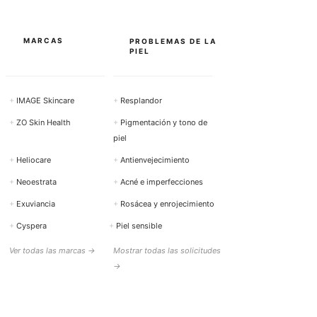
MARCAS
PROBLEMAS DE LA
PIEL
+
IMAGE Skincare
+
Resplandor
+
ZO Skin Health
+
Pigmentación y tono de
piel
+
Heliocare
+
Antienvejecimiento
+
Neoestrata
+
Acné e imperfecciones
+
Exuviancia
+
Rosácea y enrojecimiento
+
Cyspera
+
Piel sensible
Ver todas las marcas →
Mostrar todas las solicitudes
→