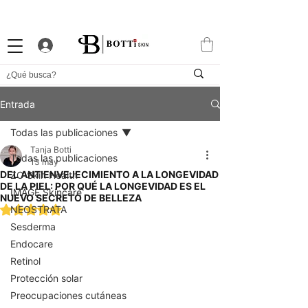
10% DTO. DE BIENVENIDA
PROGRAMA DE FIDELIDAD
EXCLUSIVA APP
Entrada
Todas las publicaciones
Tanja Botti
Todas las publicaciones
13 may
DEL ANTIENVEJECIMIENTO A LA LONGEVIDAD
ZO Skin Health
DE LA PIEL: POR QUÉ LA LONGEVIDAD ES EL
IMAGE Skincare
NUEVO SECRETO DE BELLEZA
Obtuvo NaN de 5 estrellas.
NEOSTRATA
Sesderma
Endocare
Retinol
Protección solar
Preocupaciones cutáneas